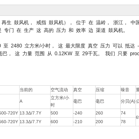
叫 再生 鼓风机， 戒指 鼓风机）， 位于 在 温岭， 浙江， 中
是 专门 在 生产 这 高的 压力 和 效率 边 渠道 鼓风机。
 至 2480 立方米/小时， 这 最大限度 真空 压力 可以 抵达 -
， 这 力量 范围 从 0.12KW 至 29千瓦。 我们 只要 prod
当前的
空气流动
真空
压缩
噪音
立方米/小
A
毫巴
毫巴
分贝(A)
时
600-720Y
13.3Δ/7.7Y
500
-240
260
74
6
660-720Y
13.3Δ/7.7Y
600
-210
200
78