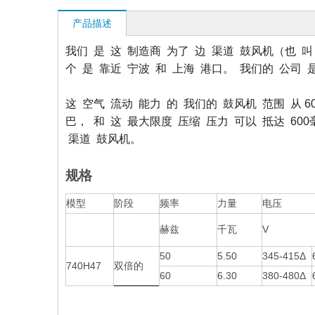
产品描述
我们 是 这 制造商 为了 边 渠道 鼓风机（也 
个 是 靠近 宁波 和 上海 港口。 我们的 公司 
这 空气 流动 能力 的 我们的 鼓风机 范围 从 60
巴， 和 这 最大限度 压缩 压力 可以 抵达 600毫巴
渠道 鼓风机。
规格
模型
阶段
频率
力量
电压
赫兹
千瓦
V
50
5.50
345-415Δ
740H47
双倍的
60
6.30
380-480Δ