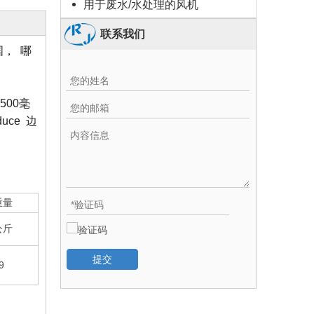
用于废水/水处理的风机
联系我们
国， 哪
500毫
uce 边
重量
公斤
提交
9