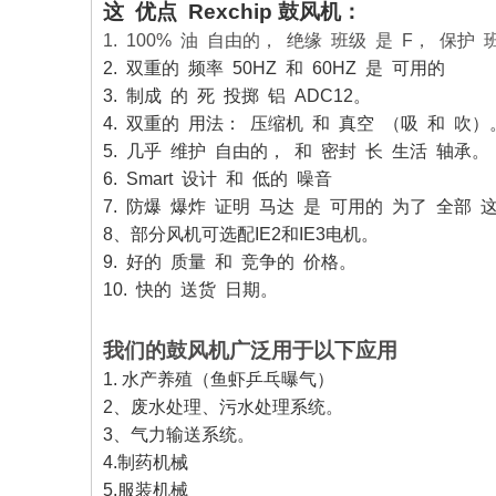
这 优点 Rexchip 鼓风机：
1. 100% 油 自由的， 绝缘 班级 是 F， 保护 班
2. 双重的 频率 50HZ 和 60HZ 是 可用的
3. 制成 的 死 投掷 铝 ADC12。
4. 双重的 用法： 压缩机 和 真空 （吸 和 吹）
5. 几乎 维护 自由的， 和 密封 长 生活 轴承。
6. Smart 设计 和 低的 噪音
7. 防爆 爆炸 证明 马达 是 可用的 为了 全部
8、部分风机可选配IE2和IE3电机。
9. 好的 质量 和 竞争的 价格。
10. 快的 送货 日期。
我们的鼓风机广泛用于以下应用
1. 水产养殖（鱼虾乒乓曝气）
2、废水处理、污水处理系统。
3、气力输送系统。
4.制药机械
5.服装机械